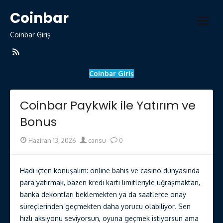
Skip
Coinbar
to
open
content
Coinbar Giriş
menu
Coinbar Giriş
Coinbar Paykwik ile Yatırım ve
Bonus
Posted
Author
Haziran 13, 2026
cansu
0
on
Hadi içten konuşalım: online bahis ve casino dünyasında
para yatırmak, bazen kredi kartı limitleriyle uğraşmaktan,
banka dekontları beklemekten ya da saatlerce onay
süreçlerinden geçmekten daha yorucu olabiliyor. Sen
hızlı aksiyonu seviyorsun, oyuna geçmek istiyorsun ama