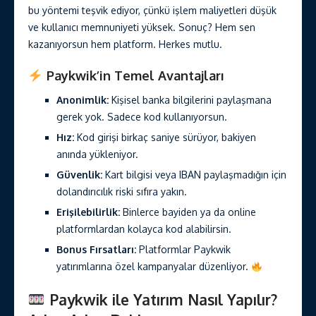
bu yöntemi teşvik ediyor, çünkü işlem maliyetleri düşük
ve kullanıcı memnuniyeti yüksek. Sonuç? Hem sen
kazanıyorsun hem platform. Herkes mutlu.
Paykwik’in Temel Avantajları
Anonimlik:
Kişisel banka bilgilerini paylaşmana
gerek yok. Sadece kod kullanıyorsun.
Hız:
Kod girişi birkaç saniye sürüyor, bakiyen
anında yükleniyor.
Güvenlik:
Kart bilgisi veya IBAN paylaşmadığın için
dolandırıcılık riski sıfıra yakın.
Erişilebilirlik:
Binlerce bayiden ya da online
platformlardan kolayca kod alabilirsin.
Bonus Fırsatları:
Platformlar Paykwik
yatırımlarına özel kampanyalar düzenliyor.
Paykwik ile Yatırım Nasıl Yapılır?