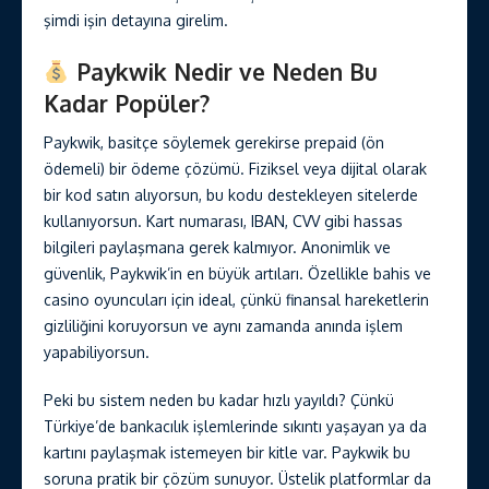
şimdi işin detayına girelim.
Paykwik Nedir ve Neden Bu
Kadar Popüler?
Paykwik, basitçe söylemek gerekirse prepaid (ön
ödemeli) bir ödeme çözümü. Fiziksel veya dijital olarak
bir kod satın alıyorsun, bu kodu destekleyen sitelerde
kullanıyorsun. Kart numarası, IBAN, CVV gibi hassas
bilgileri paylaşmana gerek kalmıyor. Anonimlik ve
güvenlik, Paykwik’in en büyük artıları. Özellikle bahis ve
casino oyuncuları için ideal, çünkü finansal hareketlerin
gizliliğini koruyorsun ve aynı zamanda anında işlem
yapabiliyorsun.
Peki bu sistem neden bu kadar hızlı yayıldı? Çünkü
Türkiye’de bankacılık işlemlerinde sıkıntı yaşayan ya da
kartını paylaşmak istemeyen bir kitle var. Paykwik bu
soruna pratik bir çözüm sunuyor. Üstelik platformlar da