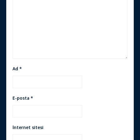
Ad
*
E-posta
*
İnternet sitesi