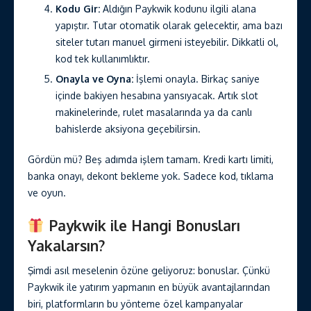
Kodu Gir:
Aldığın Paykwik kodunu ilgili alana
yapıştır. Tutar otomatik olarak gelecektir, ama bazı
siteler tutarı manuel girmeni isteyebilir. Dikkatli ol,
kod tek kullanımlıktır.
Onayla ve Oyna:
İşlemi onayla. Birkaç saniye
içinde bakiyen hesabına yansıyacak. Artık slot
makinelerinde, rulet masalarında ya da canlı
bahislerde aksiyona geçebilirsin.
Gördün mü? Beş adımda işlem tamam. Kredi kartı limiti,
banka onayı, dekont bekleme yok. Sadece kod, tıklama
ve oyun.
Paykwik ile Hangi Bonusları
Yakalarsın?
Şimdi asıl meselenin özüne geliyoruz: bonuslar. Çünkü
Paykwik ile yatırım yapmanın en büyük avantajlarından
biri, platformların bu yönteme özel kampanyalar