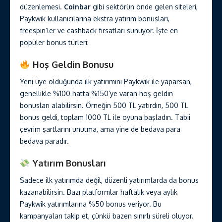
düzenlemesi.
Coinbar
gibi sektörün önde gelen siteleri,
Paykwik kullanıcılarına ekstra yatırım bonusları,
freespin’ler ve cashback fırsatları sunuyor. İşte en
popüler bonus türleri:
Hoş Geldin Bonusu
Yeni üye olduğunda ilk yatırımını Paykwik ile yaparsan,
genellikle %100 hatta %150’ye varan hoş geldin
bonusları alabilirsin. Örneğin 500 TL yatırdın, 500 TL
bonus geldi, toplam 1000 TL ile oyuna başladın. Tabii
çevrim şartlarını unutma, ama yine de bedava para
bedava paradır.
Yatırım Bonusları
Sadece ilk yatırımda değil, düzenli yatırımlarda da bonus
kazanabilirsin. Bazı platformlar haftalık veya aylık
Paykwik yatırımlarına %50 bonus veriyor. Bu
kampanyaları takip et, çünkü bazen sınırlı süreli oluyor.