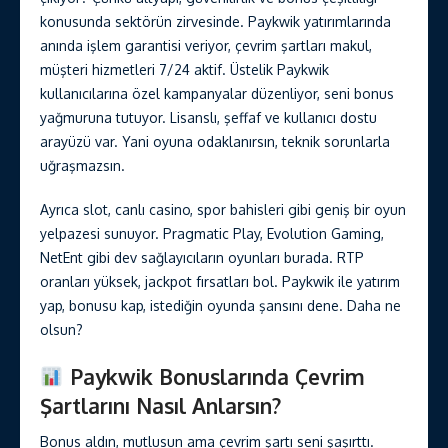
konusunda sektörün zirvesinde. Paykwik yatırımlarında
anında işlem garantisi veriyor, çevrim şartları makul,
müşteri hizmetleri 7/24 aktif. Üstelik Paykwik
kullanıcılarına özel kampanyalar düzenliyor, seni bonus
yağmuruna tutuyor. Lisanslı, şeffaf ve kullanıcı dostu
arayüzü var. Yani oyuna odaklanırsın, teknik sorunlarla
uğraşmazsın.
Ayrıca slot, canlı casino, spor bahisleri gibi geniş bir oyun
yelpazesi sunuyor. Pragmatic Play, Evolution Gaming,
NetEnt gibi dev sağlayıcıların oyunları burada. RTP
oranları yüksek, jackpot fırsatları bol. Paykwik ile yatırım
yap, bonusu kap, istediğin oyunda şansını dene. Daha ne
olsun?
Paykwik Bonuslarında Çevrim
Şartlarını Nasıl Anlarsın?
Bonus aldın, mutlusun ama çevrim şartı seni şaşırttı.