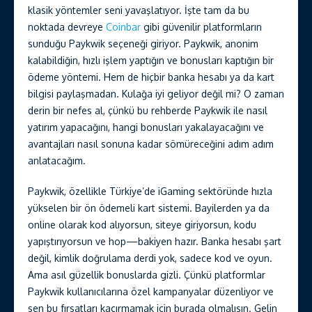
klasik yöntemler seni yavaşlatıyor. İşte tam da bu
noktada devreye
Coinbar
gibi güvenilir platformların
sunduğu Paykwik seçeneği giriyor. Paykwik, anonim
kalabildiğin, hızlı işlem yaptığın ve bonusları kaptığın bir
ödeme yöntemi. Hem de hiçbir banka hesabı ya da kart
bilgisi paylaşmadan. Kulağa iyi geliyor değil mi? O zaman
derin bir nefes al, çünkü bu rehberde Paykwik ile nasıl
yatırım yapacağını, hangi bonusları yakalayacağını ve
avantajları nasıl sonuna kadar sömüreceğini adım adım
anlatacağım.
Paykwik, özellikle Türkiye’de iGaming sektöründe hızla
yükselen bir ön ödemeli kart sistemi. Bayilerden ya da
online olarak kod alıyorsun, siteye giriyorsun, kodu
yapıştırıyorsun ve hop—bakiyen hazır. Banka hesabı şart
değil, kimlik doğrulama derdi yok, sadece kod ve oyun.
Ama asıl güzellik bonuslarda gizli. Çünkü platformlar
Paykwik kullanıcılarına özel kampanyalar düzenliyor ve
sen bu fırsatları kaçırmamak için burada olmalısın. Gelin