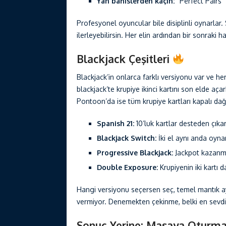
Yan bahislerden kaçın:
“Perfect Pairs” 
Profesyonel oyuncular bile disiplinli oynarlar
ilerleyebilirsin. Her elin ardından bir sonraki
Blackjack Çeşitleri
Blackjack’in onlarca farklı versiyonu var ve he
blackjack’te krupiye ikinci kartını son elde a
Pontoon’da ise tüm krupiye kartları kapalı dağıt
Spanish 21:
10’luk kartlar desteden çıka
Blackjack Switch:
İki el aynı anda oynanı
Progressive Blackjack:
Jackpot kazanma
Double Exposure:
Krupiyenin iki kartı 
Hangi versiyonu seçersen seç, temel mantık aynı
vermiyor. Denemekten çekinme, belki en sevdiğ
Sonuç Yerine: Masaya Oturma