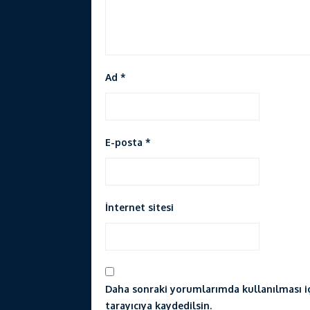
Ad
*
E-posta
*
İnternet sitesi
Daha sonraki yorumlarımda kullanılması iç
tarayıcıya kaydedilsin.