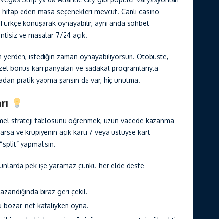
hitap eden masa seçenekleri mevcut. Canlı casino
 Türkçe konuşarak oynayabilir, aynı anda sohbet
intisiz ve masalar 7/24 açık.
n yerden, istediğin zaman oynayabiliyorsun. Otobüste,
 özel bonus kampanyaları ve sadakat programlarıyla
adan pratik yapma şansın da var, hiç unutma.
arı
Temel strateji tablosunu öğrenmek, uzun vadede kazanma
 varsa ve krupiyenin açık kartı 7 veya üstüyse kart
“split” yapmalısın.
unlarda pek işe yaramaz çünkü her elde deste
azandığında biraz geri çekil.
bozar, net kafalıyken oyna.