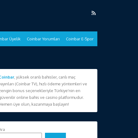
nbar Üyelik
Coinbar Yorumları
Coinbar E-Spor
Coinbar
, yüksek oranlı bahisler, canlı maç
yayınları (Coinbar TV), hızlı ödeme yöntemleri ve
zengin bonus seçenekleriyle Türkiye'nin en
güvenilir online bahis ve casino platformudur.
Hemen üye olun, kazanmaya başlayın!
Ara