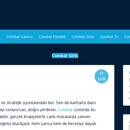
r
Coinbar Casino
Coinbar Destek
Coinbar Giriş
Coinbar Tv
Coi
Coinbar Giriş
21
ŞUB
ve stratejik oyunlarından biri. Sen de kartlarla dans
ayı seviyorsan, doğru yerdesin.
Coinbar
üzerinde bu
bilir, gerçek krupiyelerle canlı masalarda şansını
leceğimiz blackjack, hem şansa hem de beceriye dayalı