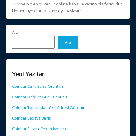
Türkiye'nin en güvenilir online bahis ve casino platformudur.
Hemen üye olun, kazanmaya başlayın!
Ara
Ara
Yeni Yazılar
Coinbar Canlı Bahis Oranları
Coinbar Doğum Günü Bonusu
Coinbar Twitter’dan Yeni Adresi Öğrenme
Coinbar Bedava Bahis
Coinbar Paramı Çekemiyorum