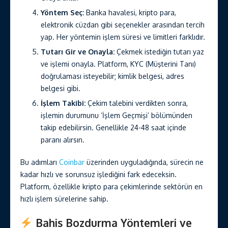
Yöntem Seç:
Banka havalesi, kripto para,
elektronik cüzdan gibi seçenekler arasından tercih
yap. Her yöntemin işlem süresi ve limitleri farklıdır.
Tutarı Gir ve Onayla:
Çekmek istediğin tutarı yaz
ve işlemi onayla. Platform, KYC (Müşterini Tanı)
doğrulaması isteyebilir; kimlik belgesi, adres
belgesi gibi.
İşlem Takibi:
Çekim talebini verdikten sonra,
işlemin durumunu ‘İşlem Geçmişi’ bölümünden
takip edebilirsin. Genellikle 24-48 saat içinde
paranı alırsın.
Bu adımları
Coinbar
üzerinden uyguladığında, sürecin ne
kadar hızlı ve sorunsuz işlediğini fark edeceksin.
Platform, özellikle kripto para çekimlerinde sektörün en
hızlı işlem sürelerine sahip.
Bahis Bozdurma Yöntemleri ve