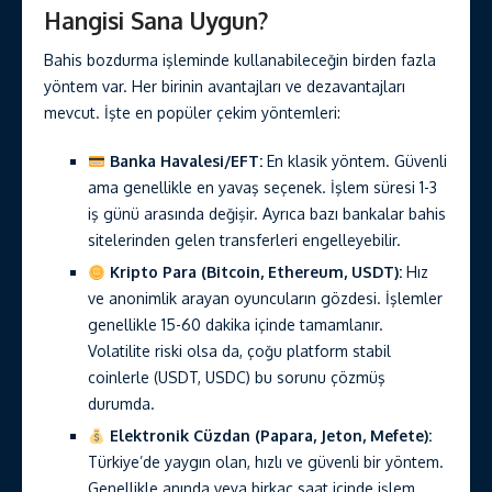
Hangisi Sana Uygun?
Bahis bozdurma işleminde kullanabileceğin birden fazla
yöntem var. Her birinin avantajları ve dezavantajları
mevcut. İşte en popüler çekim yöntemleri:
Banka Havalesi/EFT:
En klasik yöntem. Güvenli
ama genellikle en yavaş seçenek. İşlem süresi 1-3
iş günü arasında değişir. Ayrıca bazı bankalar bahis
sitelerinden gelen transferleri engelleyebilir.
Kripto Para (Bitcoin, Ethereum, USDT):
Hız
ve anonimlik arayan oyuncuların gözdesi. İşlemler
genellikle 15-60 dakika içinde tamamlanır.
Volatilite riski olsa da, çoğu platform stabil
coinlerle (USDT, USDC) bu sorunu çözmüş
durumda.
Elektronik Cüzdan (Papara, Jeton, Mefete):
Türkiye’de yaygın olan, hızlı ve güvenli bir yöntem.
Genellikle anında veya birkaç saat içinde işlem